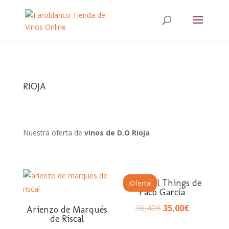
Buscar:
RIOJA
Nuestra oferta de
vinos de D.O Rioja
Beautiful Things de
¡Oferta!
Paco García
36,40
€
35,00
€
Arienzo de Marqués
de Riscal