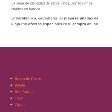
La seña de identidad de estos vinos, son los vinos
criados en barrica.
En
Faroblanco
, encontrarás las
mejores añadas de
Rioja
con
ofertas especiales
en tu
compra online
.
Ribera de Duero
Rueda
Rias Baixas
Toro
Cigales