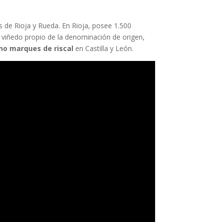
 de Rioja y Rueda. En Rioja, posee 1.500
r viñedo propio de la denominación de origen,
ino marques de riscal
en Castilla y León.