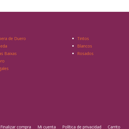
bera de Duero
Tintos
ueda
Blancos
as Baixas
Rosados
ro
gales
Finalizar compra
Mi cuenta
Política de privacidad
Carrito