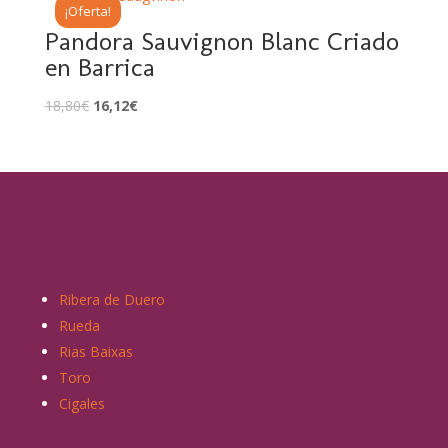
¡Oferta!
Pandora Sauvignon Blanc Criado
en Barrica
18,80
€
16,12
€
Ribera de Duero
Rueda
Rias Baixas
Toro
Cigales