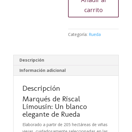
Limousin
cantidad
carrito
Categoría:
Rueda
Descripción
Información adicional
Descripción
Marqués de Riscal
Limousin: Un blanco
elegante de Rueda
Elaborado a partir de 205 hectáreas de viñas
viejas, cuidadosamente seleccionadas en las