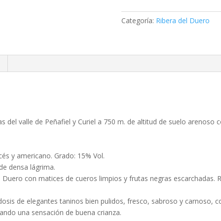
2014
cantidad
Categoría:
Ribera del Duero
s del valle de Peñafiel y Curiel a 750 m. de altitud de suelo arenoso
ncés y americano. Grado: 15% Vol.
 de densa lágrima.
 Duero con matices de cueros limpios y frutas negras escarchadas. Rega
osis de elegantes taninos bien pulidos, fresco, sabroso y carnoso, c
dando una sensación de buena crianza.