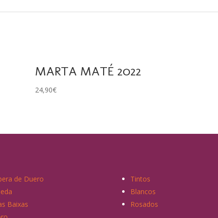
MARTA MATÉ 2022
24,90
€
bera de Duero
Tintos
ueda
Blancos
as Baixas
Rosados
ro