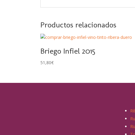
Productos relacionados
Briego Infiel 2015
51,80
€
Ri
R
Ri
To