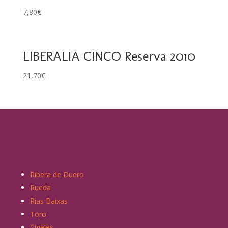
7,80
€
LIBERALIA CINCO Reserva 2010
21,70
€
Ribera de Duero
Rueda
Rias Baixas
Toro
Cigales